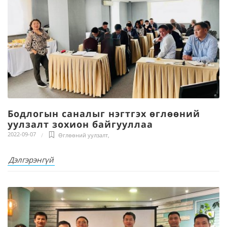
Бодлогын саналыг нэгтгэх өглөөний
уулзалт зохион байгууллаа
2022-09-07
Өглөөний уулзалт
,
Дэлгэрэнгүй