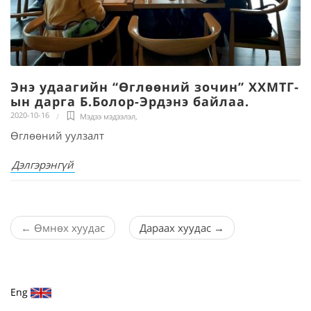
Энэ удаагийн “Өглөөний зочин” ХХМТГ-
ын дарга Б.Болор-Эрдэнэ байлаа.
2020-10-16
Мэдээ мэдээлэл
,
Өглөөний уулзалт
Дэлгэрэнгүй
←
Өмнөх хуудас
Дараах хуудас
→
Eng