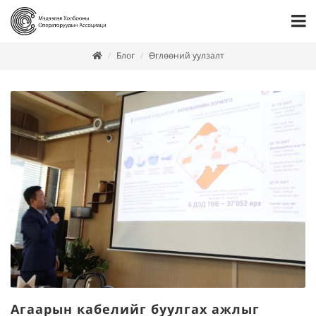
Блог
Өглөөний уулзалт
Агаарын кабелийг буулгах ажлыг