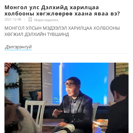
Монгол улс Дэлхийд харилцаа
холбооны хөгжлөөрөө хаана яваа вэ?
2021-12-08
Мэдээ мэдээлэл
,
МОНГОЛ УЛСЫН МЭДЭЭЛЭЛ ХАРИЛЦАА ХОЛБООНЫ
ХӨГЖИЛ ДЭЛХИЙН ТҮВШИНД
Дэлгэрэнгүй