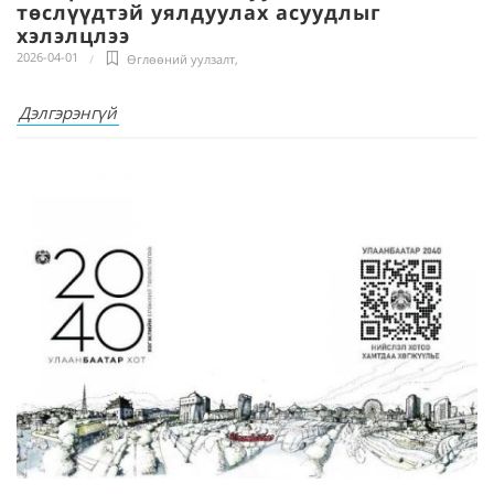
төслүүдтэй уялдуулах асуудлыг
хэлэлцлээ
2026-04-01
Өглөөний уулзалт
,
Дэлгэрэнгүй