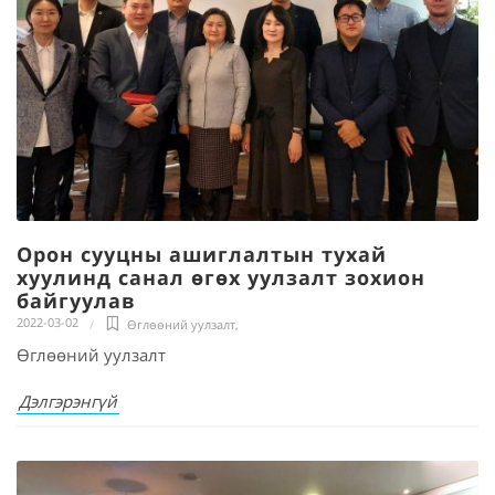
Орон сууцны ашиглалтын тухай
хуулинд санал өгөх уулзалт зохион
байгуулав
2022-03-02
Өглөөний уулзалт
,
Өглөөний уулзалт
Дэлгэрэнгүй