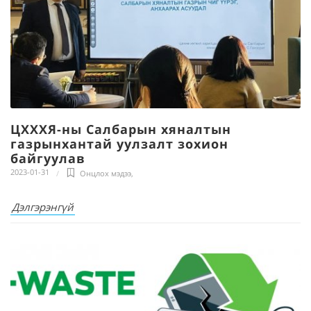
ЦХХХЯ-ны Салбарын хяналтын
газрынхантай уулзалт зохион
байгуулав
2023-01-31
Онцлох мэдээ
,
Дэлгэрэнгүй