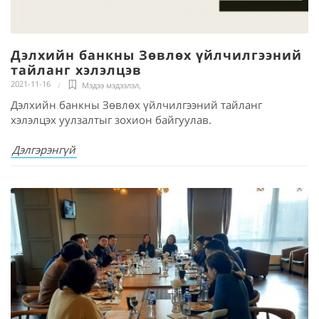
Дэлхийн банкны Зөвлөх үйлчилгээний
тайланг хэлэлцэв
2021-11-16
Мэдээ мэдээлэл
,
Дэлхийн банкны Зөвлөх үйлчилгээний тайланг
хэлэлцэх уулзалтыг зохион байгуулав.
Дэлгэрэнгүй