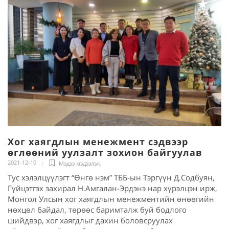
Хог хаягдлын менежмент сэдвээр
өглөөний уулзалт зохион байгуулав
2021-12-10
Мэдээ мэдээлэл
,
Тус хэлэлцүүлэгт “Өнгө нэм” ТББ-ын Тэргүүн Д.Содбуян,
Гүйцэтгэх захирал Н.Амгалан-Эрдэнэ нар хүрэлцэн ирж,
Монгол Улсын хог хаягдлын менежментийн өнөөгийн
нөхцөл байдал, төрөөс баримталж буй бодлого
шийдвэр, хог хаягдлыг дахин боловсруулах