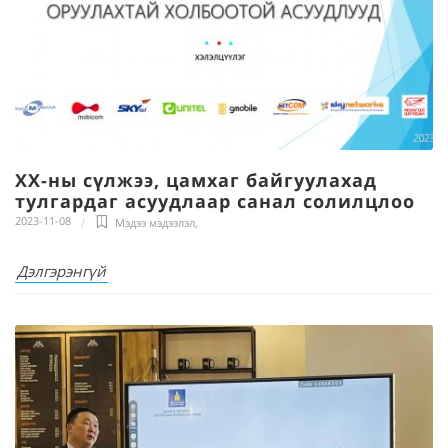
ХХ-ны сүлжээ, цамхаг байгуулахад
тулгардаг асуудлаар санал солилцлоо
2023-11-08
Мэдээ мэдээлэл
,
Дэлгэрэнгүй