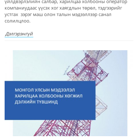
үйлдвэрлэлийн салбар, харилцаа холбооны оператор
компаниудаас үүсэх хог хаягдлын төрөл, тэдгээрийг
устгах зэрэг маш олон талын мэдээллээр санал
солилцлоо.
Дэлгэрэнгүй