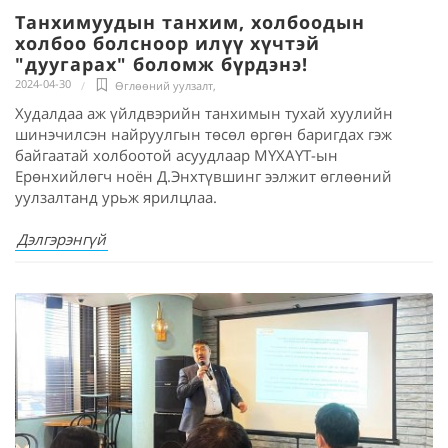
Танхимуудын танхим, холбоодын
холбоо болсноор илүү хүчтэй
"дуугарах" боломж бүрдэнэ!
2024-04-30
Өглөөний уулзалт
,
Худалдаа аж үйлдвэрийн танхимын тухай хуулийн
шинэчилсэн найруулгын төсөл өргөн баригдах гэж
байгаатай холбоотой асуудлаар МҮХАҮТ-ын
Ерөнхийлөгч ноён Д.Энхтүвшинг ээлжит өглөөний
уулзалтанд урьж ярилцлаа.
Дэлгэрэнгүй