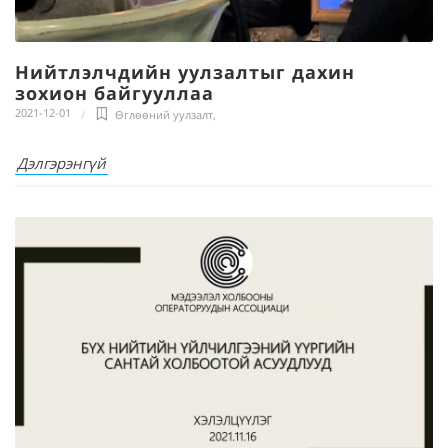
Нийтлэлчдийн уулзалтыг дахин
зохион байгууллаа
2021-12-01
Өглөөний уулзалт
,
Дэлгэрэнгүй