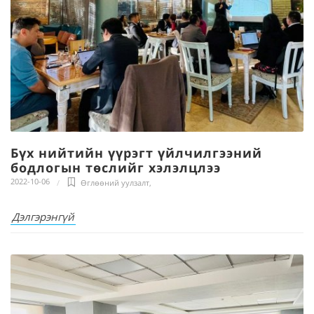
Бүх нийтийн үүрэгт үйлчилгээний
бодлогын төслийг хэлэлцлээ
2022-10-06
Өглөөний уулзалт
,
Дэлгэрэнгүй