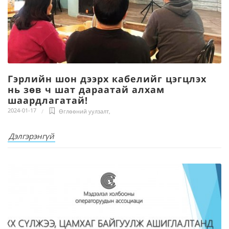
Гэрлийн шон дээрх кабелийг цэгцлэх
нь зөв ч шат дараатай алхам
шаардлагатай!
2024-01-17
Өглөөний уулзалт
,
Дэлгэрэнгүй