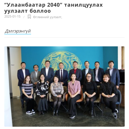
“Улаанбаатар 2040” танилцуулах
уулзалт боллоо
2025-01-15
Өглөөний уулзалт
,
Дэлгэрэнгүй