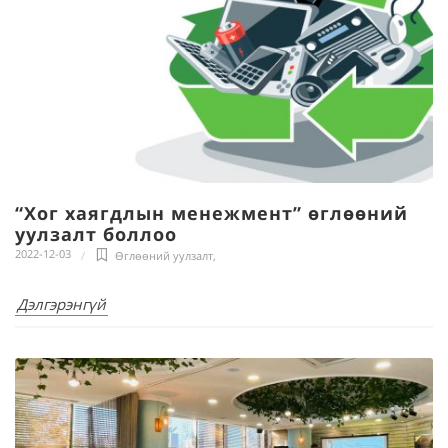
“Хог хаягдлын менежмент” өглөөний
уулзалт боллоо
2022-12-03
Өглөөний уулзалт
,
Дэлгэрэнгүй