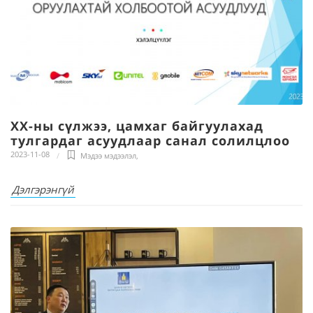
ХХ-ны сүлжээ, цамхаг байгуулахад
тулгардаг асуудлаар санал солилцлоо
2023-11-08
Мэдээ мэдээлэл
,
Дэлгэрэнгүй