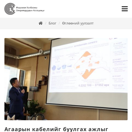
Блог
Өглөөний уулзалт
Агаарын кабелийг буулгах ажлыг