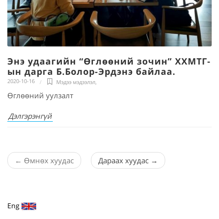
Энэ удаагийн “Өглөөний зочин” ХХМТГ-
ын дарга Б.Болор-Эрдэнэ байлаа.
2020-10-16
Мэдээ мэдээлэл
,
Өглөөний уулзалт
Дэлгэрэнгүй
←
Өмнөх хуудас
Дараах хуудас
→
Eng