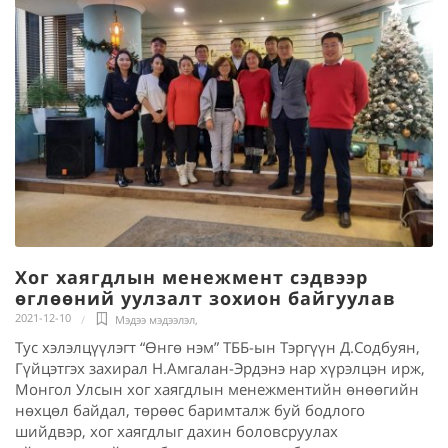
Хог хаягдлын менежмент сэдвээр
өглөөний уулзалт зохион байгуулав
2021-12-10
Мэдээ мэдээлэл
,
Тус хэлэлцүүлэгт “Өнгө нэм” ТББ-ын Тэргүүн Д.Содбуян,
Гүйцэтгэх захирал Н.Амгалан-Эрдэнэ нар хүрэлцэн ирж,
Монгол Улсын хог хаягдлын менежментийн өнөөгийн
нөхцөл байдал, төрөөс баримталж буй бодлого
шийдвэр, хог хаягдлыг дахин боловсруулах