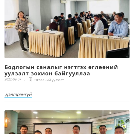
Бодлогын саналыг нэгтгэх өглөөний
уулзалт зохион байгууллаа
2022-09-07
Өглөөний уулзалт
,
Дэлгэрэнгүй