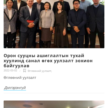
Орон сууцны ашиглалтын тухай
хуулинд санал өгөх уулзалт зохион
байгуулав
2022-03-02
Өглөөний уулзалт
,
Өглөөний уулзалт
Дэлгэрэнгүй