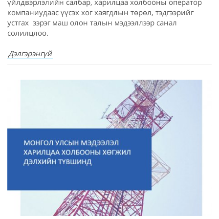
үйлдвэрлэлийн салбар, харилцаа холбооны оператор
компаниудаас үүсэх хог хаягдлын төрөл, тэдгээрийг
устгах зэрэг маш олон талын мэдээллээр санал
солилцлоо.
Дэлгэрэнгүй