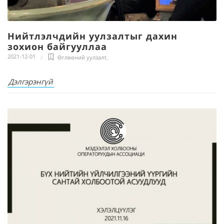
Нийтлэлчдийн уулзалтыг дахин
зохион байгууллаа
2021-12-01
Өглөөний уулзалт
,
Дэлгэрэнгүй