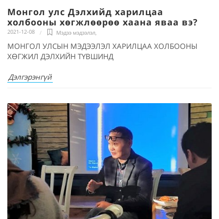
Монгол улс Дэлхийд харилцаа
холбооны хөгжлөөрөө хаана яваа вэ?
2021-12-08
Мэдээ мэдээлэл
,
МОНГОЛ УЛСЫН МЭДЭЭЛЭЛ ХАРИЛЦАА ХОЛБООНЫ
ХӨГЖИЛ ДЭЛХИЙН ТҮВШИНД
Дэлгэрэнгүй