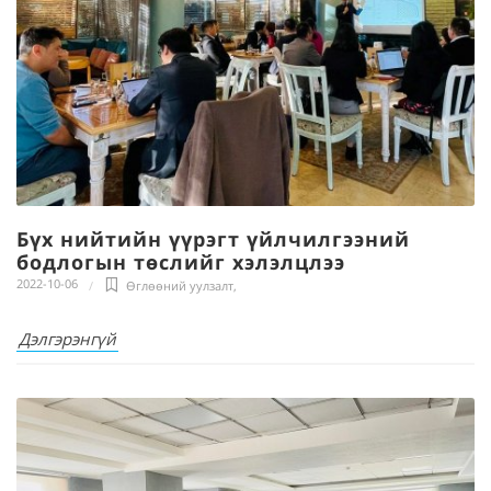
Бүх нийтийн үүрэгт үйлчилгээний
бодлогын төслийг хэлэлцлээ
2022-10-06
Өглөөний уулзалт
,
Дэлгэрэнгүй