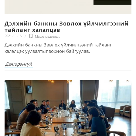
Дэлхийн банкны Зөвлөх үйлчилгээний
тайланг хэлэлцэв
2021-11-16
Мэдээ мэдээлэл
,
Дэлхийн банкны Зөвлөх үйлчилгээний тайланг
хэлэлцэх уулзалтыг зохион байгуулав.
Дэлгэрэнгүй