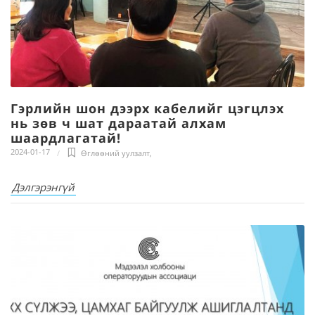
Гэрлийн шон дээрх кабелийг цэгцлэх
нь зөв ч шат дараатай алхам
шаардлагатай!
2024-01-17
Өглөөний уулзалт
,
Дэлгэрэнгүй