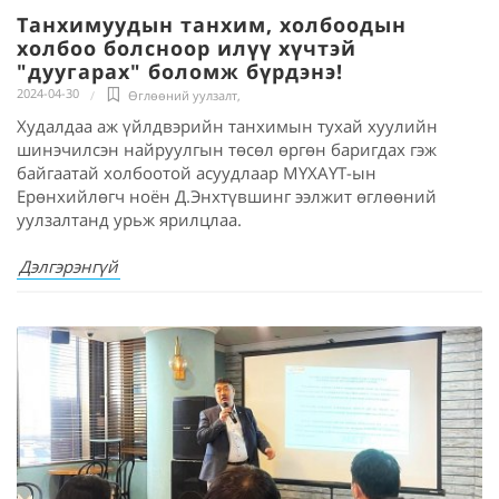
Танхимуудын танхим, холбоодын
холбоо болсноор илүү хүчтэй
"дуугарах" боломж бүрдэнэ!
2024-04-30
Өглөөний уулзалт
,
Худалдаа аж үйлдвэрийн танхимын тухай хуулийн
шинэчилсэн найруулгын төсөл өргөн баригдах гэж
байгаатай холбоотой асуудлаар МҮХАҮТ-ын
Ерөнхийлөгч ноён Д.Энхтүвшинг ээлжит өглөөний
уулзалтанд урьж ярилцлаа.
Дэлгэрэнгүй