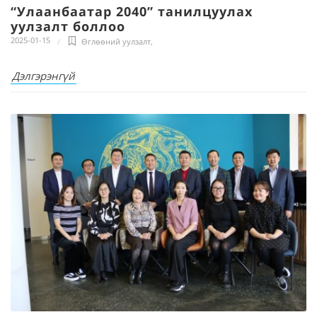
“Улаанбаатар 2040” танилцуулах
уулзалт боллоо
2025-01-15
Өглөөний уулзалт
,
Дэлгэрэнгүй