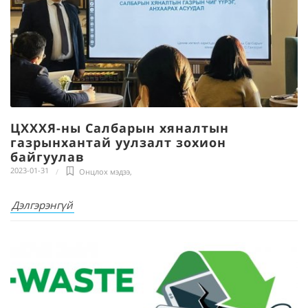
ЦХХХЯ-ны Салбарын хяналтын
газрынхантай уулзалт зохион
байгуулав
2023-01-31
Онцлох мэдээ
,
Дэлгэрэнгүй