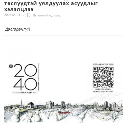
төслүүдтэй уялдуулах асуудлыг
хэлэлцлээ
2026-04-01
Өглөөний уулзалт
,
Дэлгэрэнгүй