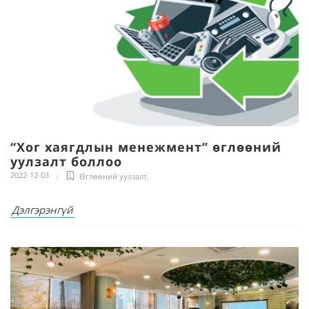
“Хог хаягдлын менежмент” өглөөний
уулзалт боллоо
2022-12-03
Өглөөний уулзалт
,
Дэлгэрэнгүй