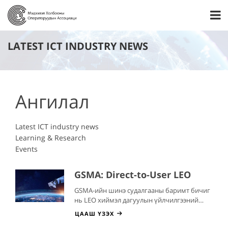
LATEST ICT INDUSTRY NEWS
Ангилал
Latest ICT industry news
Learning & Research
Events
GSMA: Direct-to-User LEO
хиймэл дагуулын
GSMA-ийн шинэ судалгааны баримт бичиг
үйлчилгээний
нь LEO хиймэл дагуулын үйлчилгээний
зохицуулалтын бэлэн
зохицуулалтыг боловсруулахыг зөвлөж
ЦААШ ҮЗЭХ
байдал бий болгохыг
байна