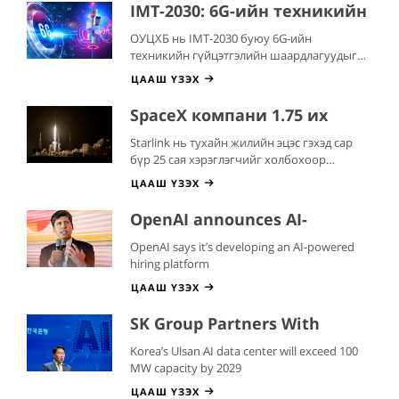
уриалж байна
IMT-2030: 6G-ийн техникийн
гүйцэтгэлийн шаардлагууд
ОУЦХБ нь IMT-2030 буюу 6G-ийн
техникийн гүйцэтгэлийн шаардлагуудыг
боловсруулсан байна
ЦААШ ҮЗЭХ
SpaceX компани 1.75 их
наяд долларын IPO үнэлгээ
Starlink нь тухайн жилийн эцэс гэхэд сар
авах зорилгоор Starlink-ийн
бүр 25 сая хэрэглэгчийг холбохоор
үүрэн холбооны сүлжээний
төлөвлөж байна
ЦААШ ҮЗЭХ
хамрах хүрээг өргөтгөхөөр
төлөвлөж байна
OpenAI announces AI-
powered hiring platform to
OpenAI says it’s developing an AI-powered
take on LinkedIn
hiring platform
ЦААШ ҮЗЭХ
SK Group Partners With
Amazon To Build A $5 Billion
Korea’s Ulsan AI data center will exceed 100
AI Data Center In Korea
MW capacity by 2029
ЦААШ ҮЗЭХ