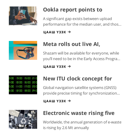
Ookla report points to
‘network challenges’ ahead of
A significant gap exists between upload
New Year’s Eve
performance for the median user, and those
in the lower 10th percentile
ЦААШ ҮЗЭХ
Meta rolls out live AI,
translations, and Shazam to
Shazam will be available for everyone, while
its smart glasses
you’ll need to be in the Early Access Program
for the live AI and live translations
ЦААШ ҮЗЭХ
New ITU clock concept for
more resilient
Global navigation satellite systems (GNSS)
synchronization networks
provide precise timing for synchronization
networks
ЦААШ ҮЗЭХ
Electronic waste rising five
times faster than
Worldwide, the annual generation of e-waste
documented e-waste
is rising by 2.6 Mt annually
recycling: UN