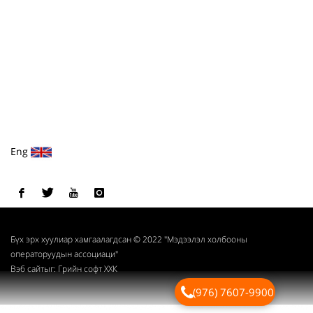
Eng
Бүх эрх хуулиар хамгаалагдсан © 2022 "Мэдээлэл холбооны
операторуудын ассоциаци"
Вэб сайт
ыг:
Грийн софт ХХК
(976) 7607-9900
Дуудлагын төв