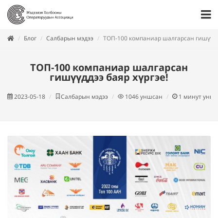
Блог
Салбарын мэдээ
ТОП-100 компаниар шалгарсан гишүүддэ
ТОП-100 компаниар шалгарсан
гишүүддээ баяр хүргэе!
2023-05-18
Салбарын мэдээ
1046
уншсан
1
минут унш