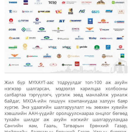
Жил бүр МҮХАҮТ-аас тодруулдаг топ-100 аж ахуйн
нэгжээр шалгарсан, мэдээлэл харилцаа холбооны
салбартаа тэргүүлэгч, үргэлж зөвд манлайлж уриалж
байдаг, МХОА-ийн гишүүн компаниудаа халуун баяр
хүргэе. Энэ удаагийн шалгаруулалт нь зөвхөн хувийн
хэвшлийн ААН-үүдийг оролцуулснаараа онцлог бөгөөд
тухайн шилдэг аж ахуйн нэгжийг шалгаруулахдаа
Сангийн яам, Гааль, Татварын Ерөнхий Газар,
Нийгмийн Даатгалын Ерөнхий Газар, Улсын бүртгэл,