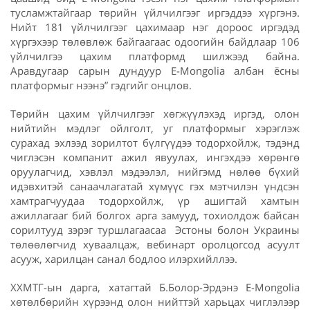
тусламжтайгаар төрийн үйлчилгээг иргэддээ хүргэнэ.
Нийт 181 үйлчилгээг цахимаар нэг дороос иргэдэд
хүргэхээр төлөвлөж байгаагаас одоогийн байдлаар 106
үйлчилгээ цахим платформд шилжээд байна.
Аравдугаар сарын дундуур E-Mongolia албан ёсны
платформыг нээнэ” гэдгийг онцлов.
Төрийн цахим үйлчилгээг хөгжүүлэхэд иргэд, олон
нийтийн мэдлэг ойлголт, уг платформыг хэрэглэж
сурахад эхлээд зорилтот бүлгүүдээ тодорхойлж, тэдэнд
чиглэсэн компанит ажил явуулах, ингэхдээ хөрөнгө
оруулагчид, хэвлэл мэдээлэл, нийгэмд нөлөө бүхий
идэвхитэй санаачлагатай хүмүүс гэх мэтчилэн үндсэн
хамтрагчуудаа тодорхойлж, үр ашигтай хамтын
ажиллагааг бий болгох арга замууд, тохиолдож байсан
сорилтууд зэрэг туршлагаасаа Эстоны болон Украины
төлөөлөгчид хуваалцаж, вебинарт оролцогсод асуулт
асууж, харилцан санал бодлоо илэрхийллээ.
ХХМТГ-ын дарга, хатагтай Б.Болор-Эрдэнэ E-Mongolia
хөтөлбөрийн хүрээнд олон нийттэй харьцах чиглэлээр