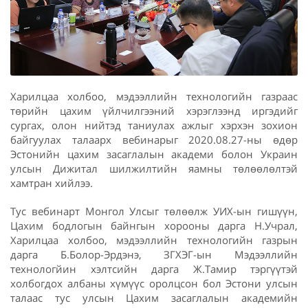
Харилцаа холбоо, мэдээллийн технологийн газраас
төрийн цахим үйлчилгээний хэрэглээнд иргэдийг
сургах, олон нийтэд таниулах ажлыг хэрхэн зохион
байгуулах талаарх вебинарыг 2020.08.27-ны өдөр
Эстонийн цахим засаглалын академи болон Украин
улсын Дижитал шилжилтийн яамны төлөөлөлтэй
хамтран хийлээ.
Тус вебинарт Монгол Улсыг төлөөлж УИХ-ын гишүүн,
Цахим бодлогын байнгын хорооны дарга Н.Учрал,
Харилцаа холбоо, мэдээллийн технологийн газрын
дарга Б.Болор-Эрдэнэ, ЗГХЭГ-ын Мэдээллийн
технологйин хэлтсийн дарга Ж.Тамир тэргүүтэй
холбогдох албаны хүмүүс оролцсон бол Эстони улсын
талаас тус улсын Цахим засаглалын академийн