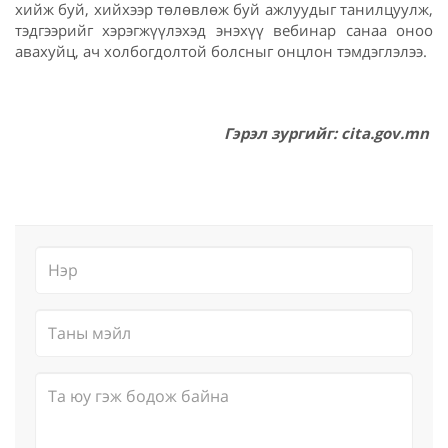
хийж буй, хийхээр төлөвлөж буй ажлуудыг танилцуулж,
тэдгээрийг хэрэгжүүлэхэд энэхүү вебинар санаа оноо
авахуйц, ач холбогдолтой болсныг онцлон тэмдэглэлээ.
Гэрэл зургийг: cita.gov.mn