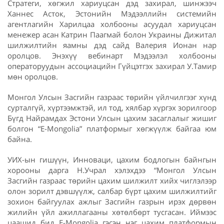
Стратеги, хөгжил хариуцсан дэд захирал, шинжээч
Ханнес Асток, Эстонийн Мэдээллийн системийн
агентлагийн Харилцаа холбооны асуудал хариуцсан
менежер асан Катрин Паагмай болон Украины Дижитал
шилжилтийн яамны дэд сайд Валерия Ионан нар
оролцов. Энэхүү вебинарт Мэдээлэл холбооны
операторуудын ассоциацийн Гүйцэтгэх захирал У.Тамир
мөн оролцов.
Монгол Улсын Засгийн газраас төрийн үйлчилгээг хүнд
сурталгүй, хүртээмжтэй, ил тод, хялбар хүргэх зорилгоор
Бүгд Найрамдах Эстони Улсын цахим засаглалыг жишиг
болгон “E-Mongolia” платформыг хөгжүүлж байгаа юм
байна.
УИХ-ын гишүүн, Инноваци, цахим бодлогын байнгын
хорооны дарга Н.Учрал хэлэхдээ “Монгол Улсын
Засгийн газраас төрийн цахим шилжилт хийх чиглэлээр
олон зорилт дэвшүүлж, салбар бүрт цахим шилжилтийг
зохион байгуулах ажлыг Засгийн газрын ирэх дөрвөн
жилийн үйл ажиллагааны хөтөлбөрт тусгасан. Иймээс
цаашид бид E-Mongolia гэсэн нэг цахим платформын