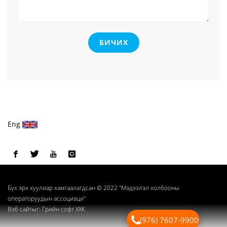
БИЧИХ
Eng
Бүх эрх хуулиар хамгаалагдсан © 2022 "Мэдээлэл холбооны
операторуудын ассоциаци"
Вэб сайт
ыг:
Грийн софт ХХК
(976) 7607-9900