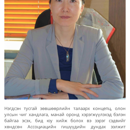
Нэгдсэн тусгай зөвшөөрлийн талаарх концепц, олон
улсын чиг хандлага, манай оронд хэрэгжүүлэхэд бэлэн
байгаа эсэх, бид юу хийж болох вэ зэрэг сэдвийг
хөндсөн Ассоциацийн гишүүдийн дундах ээлжит