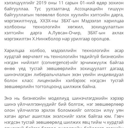
хэлэлцүүлгийг 2019 оны 11 сарын 01-ний өдөр зохион
байгууллаа. Тус уулзалтанд Ассоциацийн гишүүн
байгууллагын төлөөлөл болох хуулийн хэлтсийн дарга,
мэргэжилтнүүд, ХХЗХ-ны ЗБХГ-ын Мэдээлэл харилцаа
холбооны технологийн хөгжил, зохицуулалтын
хэлтсийн дарга А.Лувсан-Очир, ЗБХГ-ын ахлах
мэргэжилтэн Х.Нинжболор нар урилгаар оролцов.
Харилцаа холбоо, мэдээллийн технологийн асар
хурдтай өөрчлөлт нь технологийн төдийгүй бизнесийн
нэгдэн нийлэлт (convergence)-ийг эрчимжүүлж байгаа
өнөө үед тусгай зөвшөөрлийн зохицуулалт дагаад
шинэчлэгдэн либеральчлалын эхэн үеийн индивидуал
болон класс лицензийн хэлбэрээс нэгдсэн тусгай
зөвшөөрлийн тогтолцоонд шилжиж байна.
Энэ нь бизнесийн моделиуд шинэчлэгдэхийн хэрээр
шинэ үйлчилгээнүүдийг бий болгож, нэг зөвшөөрлөөр
олон үйлчилгээ эрхлэх боломжийг олгосон илүү уян
хатан аргыг ашиглаж эхэлснийг хэлж байгаа юм. Гэвч
нэгдсэн тусгай зөвшөөрөлд шилжих явц тийм ч хурдтай