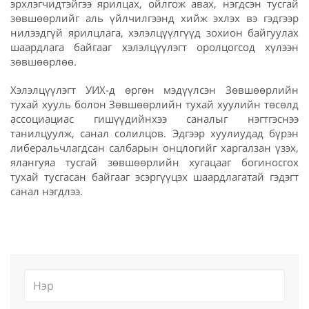
эрхлэгчидтэйгээ ярилцах, ойлгож авах, нэгдсэн тусгай
зөвшөөрлийг аль үйлчилгээнд хийж эхлэх вэ гэдгээр
нилээдгүй ярилцлага, хэлэлцүүлгүүд зохион байгуулах
шаардлага байгааг хэлэлцүүлэгт оролцогсод хүлээн
зөвшөөрлөө.
Хэлэлцүүлэгт УИХ-д өргөн мэдүүлсэн Зөвшөөрлийн
тухай хууль болон Зөвшөөрлийн тухай хуулийн төсөлд
ассоциациас гишүүдийнхээ саналыг нэгтгэснээ
танилцуулж, санал солилцов. Эдгээр хуулиудад бүрэн
либеральчлагдсан салбарын онцлогийг харгалзан үзэх,
ялангуяа тусгай зөвшөөрлийн хугацааг богиносгох
тухай тусгасан байгааг эсэргүүцэх шаардлагатай гэдэгт
санал нэгдлээ.