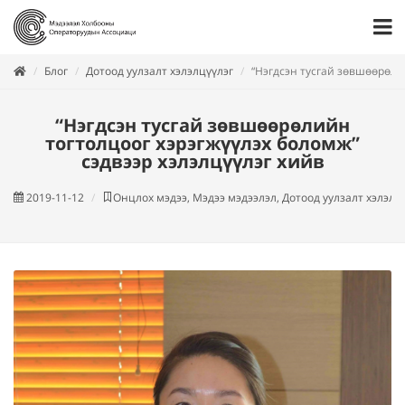
Блог
Дотоод уулзалт хэлэлцүүлэг
“Нэгдсэн тусгай зөвшөөрөли
“Нэгдсэн тусгай зөвшөөрөлийн
тогтолцоог хэрэгжүүлэх боломж”
сэдвээр хэлэлцүүлэг хийв
2019-11-12
Онцлох мэдээ, Мэдээ мэдээлэл, Дотоод уулзалт хэлэлц