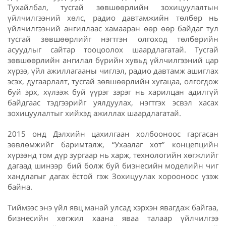
Тухайлбал, тусгай зөвшөөрлийн зохицуулалтын
үйлчилгээний хөлс, радио давтамжийн төлбөр нь
үйлчилгээний ангиллаас хамааран өөр өөр байдаг тул
тусгай зөвшөөрлийг нэгтгэн олгоход төлбөрийн
асуудлыг сайтар тооцоолох шаардлагатай. Тусгай
зөвшөөрлийн ангилал бүрийн хувьд үйлчилгээний цар
хүрээ, үйл ажиллагааны чиглэл, радио давтамж ашиглах
эсэх, дугаарлалт, тусгай зөвшөөрлийн хугацаа, олгогдож
буй эрх, хүлээж буй үүрэг зэрэг нь харилцан адилгүй
байдгаас тэдгээрийг уялдуулах, нэгтгэх эсвэл хасах
зохицуулалтыг хийхэд ажиллах шаардлагатай.
2015 онд Дэлхийн цахилгаан холбооноос гаргасан
зөвлөмжийг баримталж, “Ухаалаг хот” концепцийн
хүрээнд том дүр зургаар нь харж, технологийн хөгжлийг
дагаад шинээр бий болж буй бизнесийн моделийн чиг
хандлагыг дагах ёстой гэж Зохицуулах хорооноос үзэж
байна.
Тиймээс энэ үйл явц манай улсад хэрхэн явагдаж байгаа,
бизнесийн хөгжил хаана яваа талаар үйлчилгээ