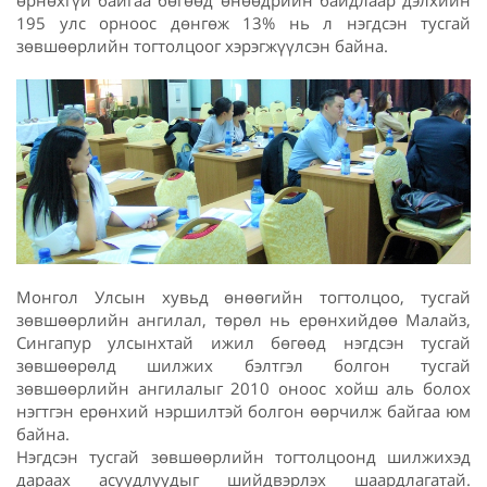
өрнөхгүй байгаа бөгөөд өнөөдрийн байдлаар дэлхийн
195 улс орноос дөнгөж 13% нь л нэгдсэн тусгай
зөвшөөрлийн тогтолцоог хэрэгжүүлсэн байна.
Монгол Улсын хувьд өнөөгийн тогтолцоо, тусгай
зөвшөөрлийн ангилал, төрөл нь ерөнхийдөө Малайз,
Сингапур улсынхтай ижил бөгөөд нэгдсэн тусгай
зөвшөөрөлд шилжих бэлтгэл болгон тусгай
зөвшөөрлийн ангилалыг 2010 оноос хойш аль болох
нэгтгэн ерөнхий нэршилтэй болгон өөрчилж байгаа юм
байна.
Нэгдсэн тусгай зөвшөөрлийн тогтолцоонд шилжихэд
дараах асуудлуудыг шийдвэрлэх шаардлагатай.