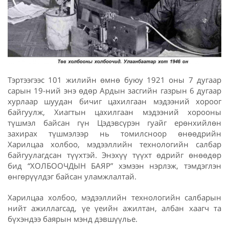
Тэртээгээс 101 жилийн өмнө буюу 1921 оны 7 дугаар
сарын 19-ний энэ өдөр Ардын засгийн газрын 6 дугаар
хурлаар шуудан бичиг цахилгаан мэдээний хороог
байгуулж, Хиагтын цахилгаан мэдээний хорооны
түшмэл байсан гүн Цэдэвсүрэн гуайг ерөнхийлөн
захирах түшмэлээр нь томилсноор өнөөдрийн
Харилцаа холбоо, мэдээллийн технологийн салбар
байгуулагдсан түүхтэй. Энэхүү түүхт өдрийг өнөөдөр
бид “ХОЛБООЧДЫН БАЯР” хэмээн нэрлэж, тэмдэглэн
өнгөрүүлдэг байсан уламжлалтай.
Харилцаа холбоо, мэдээллийн технологийн салбарын
нийт ажиллагсад, үе үеийн ажилтан, албан хаагч та
бүхэндээ баярын мэнд дэвшүүлье.