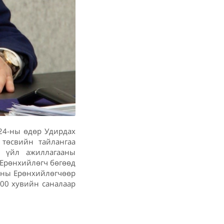
24-ны өдөр Удирдах
 төсвийн тайлангаа
х үйл ажиллагааны
 Ерөнхийлөгч бөгөөд
 оны Ерөнхийлөгчөөр
100 хувийн саналаар