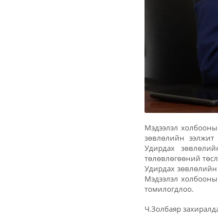
Мэдээлэл холбооны
зөвлөлийн ээлжит 
Удирдах зөвлөлий
төлөвлөгөөний төсл
Удирдах зөвлөлийн 
Мэдээлэл холбооны 
томилогдлоо.
Ч.Золбаяр захиралд