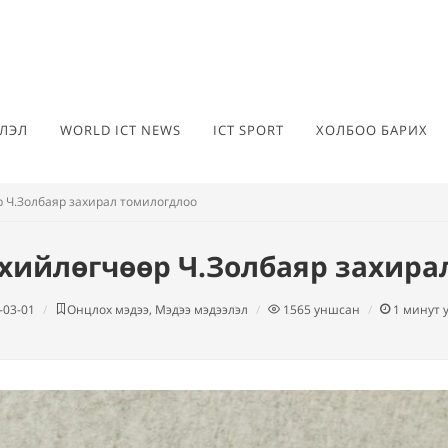
ЛЭЛ
WORLD ICT NEWS
ICT SPORT
ХОЛБОО БАРИХ
 Ч.Золбаяр захирал томилогдлоо
нхийлөгчөөр Ч.Золбаяр захира
-03-01
Онцлох мэдээ, Мэдээ мэдээлэл
1565
уншсан
1
минут 