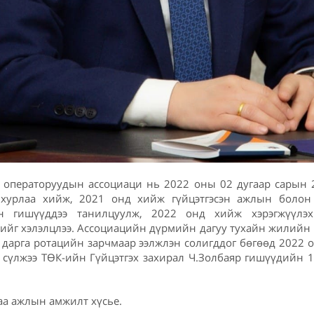
 операторуудын ассоциаци нь 2022 оны 02 дугаар сарын 
хурлаа хийж, 2021 онд хийж гүйцэтгэсэн ажлын болон
н гишүүддээ танилцуулж, 2022 онд хийж хэрэгжүүлэ
ийг хэлэлцлээ. Ассоциацийн дүрмийн дагуу тухайн жилийн
дарга ротацийн зарчмаар ээлжлэн солигддог бөгөөд 2022
сүлжээ ТӨК-ийн Гүйцэтгэх захирал Ч.Золбаяр гишүүдийн 
аа ажлын амжилт хүсье.