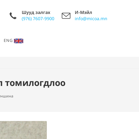
Шууд залгах
И-Мэйл
(976) 7607-9900
info@micoa.mn
ENG
л томилогдлоо
уншина