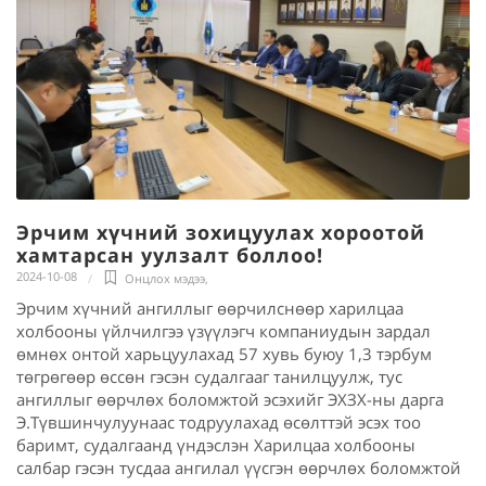
Эрчим хүчний зохицуулах хороотой
хамтарсан уулзалт боллоо!
2024-10-08
Онцлох мэдээ
,
Эрчим хүчний ангиллыг өөрчилснөөр харилцаа
холбооны үйлчилгээ үзүүлэгч компаниудын зардал
өмнөх онтой харьцуулахад 57 хувь буюу 1,3 тэрбум
төгрөгөөр өссөн гэсэн судалгааг танилцуулж, тус
ангиллыг өөрчлөх боломжтой эсэхийг ЭХЗХ-ны дарга
Э.Түвшинчулуунаас тодруулахад өсөлттэй эсэх тоо
баримт, судалгаанд үндэслэн Харилцаа холбооны
салбар гэсэн тусдаа ангилал үүсгэн өөрчлөх боломжтой