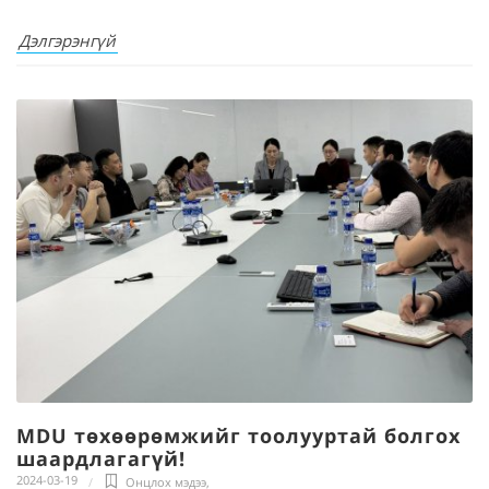
Дэлгэрэнгүй
MDU төхөөрөмжийг тоолууртай болгох
шаардлагагүй!
2024-03-19
Онцлох мэдээ
,