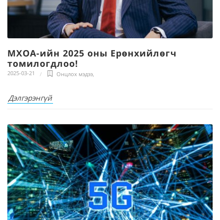
МХОА-ийн 2025 оны Ерөнхийлөгч
томилогдлоо!
2025-03-21
Онцлох мэдээ
,
Дэлгэрэнгүй