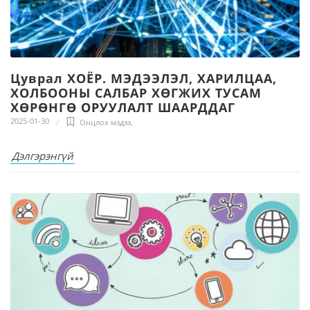
Цуврал ХОЁР. МЭДЭЭЛЭЛ, ХАРИЛЦАА,
ХОЛБООНЫ САЛБАР ХӨГЖИХ ТУСАМ
ХӨРӨНГӨ ОРУУЛАЛТ ШААРДДАГ
2025-01-30
Онцлох мэдээ
,
Дэлгэрэнгүй