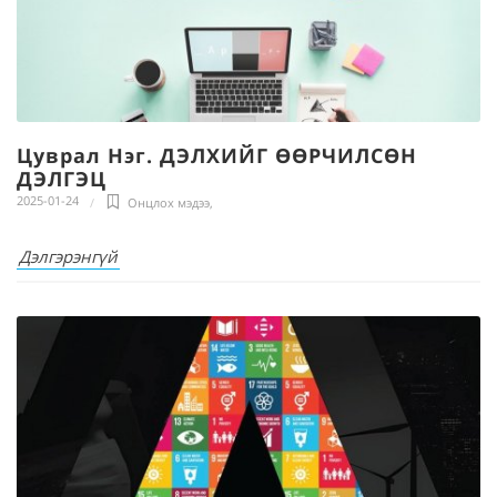
Цуврал Нэг. ДЭЛХИЙГ ӨӨРЧИЛСӨН
ДЭЛГЭЦ
2025-01-24
Онцлох мэдээ
,
Дэлгэрэнгүй