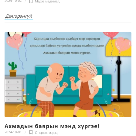
2024-10-02
Мэдээ мэдээлэл
,
Дэлгэрэнгүй
Ахмадын баярын мэнд хүргэе!
2024-10-01
Онцлох мэдээ
,