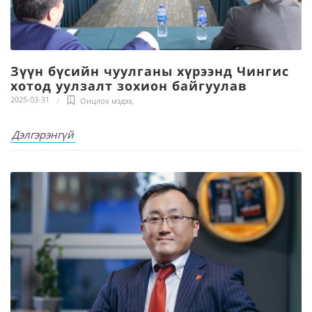
Зүүн бүсийн чуулганы хүрээнд Чингис
хотод уулзалт зохион байгуулав
2025-03-31
Онцлох мэдээ
,
Дэлгэрэнгүй