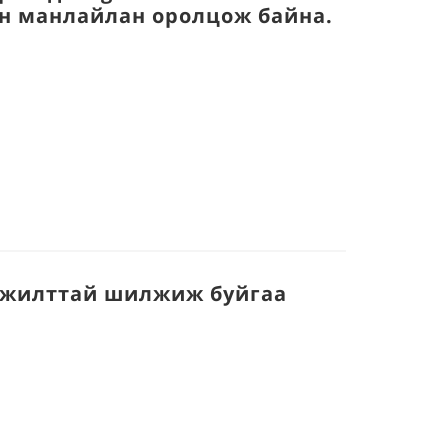
н манлайлан оролцож байна.
амжилттай шилжиж буйгаа