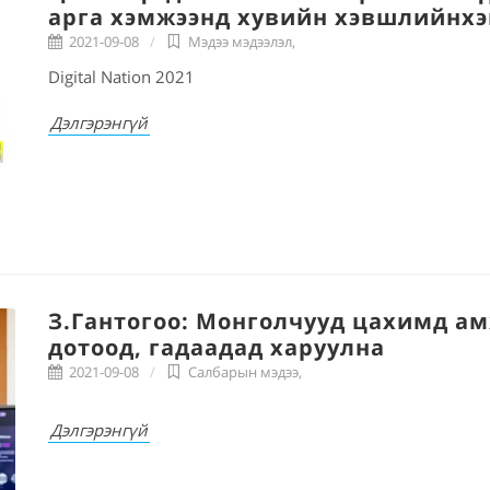
арга хэмжээнд хувийн хэвшлийнхэ
2021-09-08
Мэдээ мэдээлэл
,
Digital Nation 2021
Дэлгэрэнгүй
З.Гантогоо: Монголчууд цахимд 
дотоод, гадаадад харуулна
2021-09-08
Салбарын мэдээ
,
Дэлгэрэнгүй