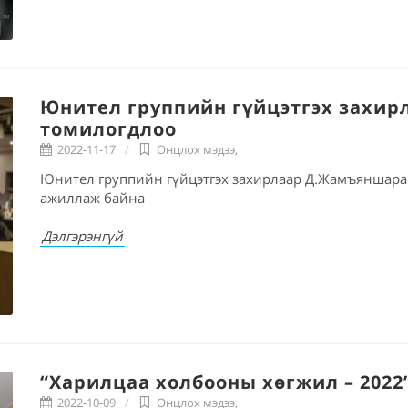
Юнител группийн гүйцэтгэх захи
томилогдлоо
2022-11-17
Онцлох мэдээ
,
Юнител группийн гүйцэтгэх захирлаар Д.Жамъяншарав
ажиллаж байна
Дэлгэрэнгүй
“Харилцаа холбооны хөгжил – 2022
2022-10-09
Онцлох мэдээ
,