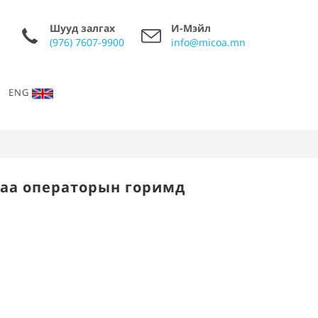
Шууд залгах
И-Мэйл
(976) 7607-9900
info@micoa.mn
ENG
даа операторын горимд