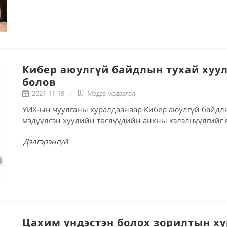
Кибер аюулгүй байдлын тухай хуул
болов
2021-11-19
Мэдээ мэдээлэл
,
УИХ-ын чуулганы хуралдаанаар Кибер аюулгүй байдлы
мэдүүлсэн хуулийн төслүүдийн анхны хэлэлцүүлгийг 
Дэлгэрэнгүй
Цахим үндэстэн болох зорилтын хүрэ