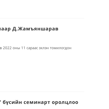
рлаар Д.Жамъяншарав
 2022 оны 11 сараас эхлэн томилогдон
” бүсийн семинарт оролцлоо