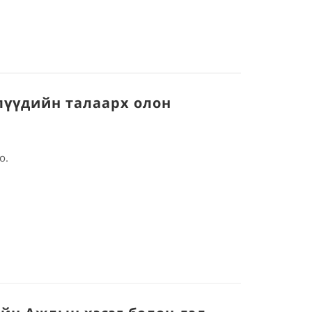
лүүдийн талаарх олон
о.