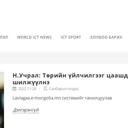
ЛЭЛ
WORLD ICT NEWS
ICT SPORT
ХОЛБОО БАРИХ
Н.Учрал: Төрийн үйлчилгээг цааш
шилжүүлнэ
2022-11-28
Салбарын мэдээ
,
Lavlagaa.e-mongolia.mn системийг танилцуулав
Дэлгэрэнгүй