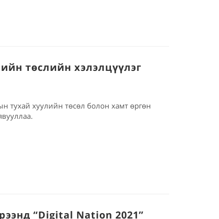
ийн төслийн хэлэлцүүлэг
н тухай хуулийн төсөл болон хамт өргөн
явууллаа.
энд “Digital Nation 2021”