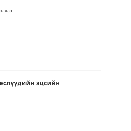
аллаа.
төслүүдийн эцсийн